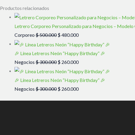
Productos relacionados
Letrero Corporeo Personalizado para Negocios – Model
Corporeo
$
500.000
$
480.000
🎉 Línea Letreros Neón “Happy Birthday” 🎉
Negocios
$
300.000
$
260.000
🎉 Línea Letreros Neón “Happy Birthday” 🎉
Negocios
$
300.000
$
260.000