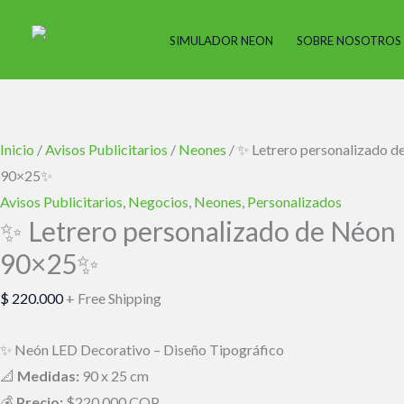
Ir
✨
El
El
El
El
El
El
¡Oferta!
¡Oferta!
¡Oferta!
¡Oferta!
¡Oferta!
¡Oferta!
al
Letrero
precio
precio
precio
precio
precio
precio
SIMULADOR NEON
SOBRE NOSOTROS
contenido
personalizado
original
original
original
actual
actual
actual
de
era:
era:
era:
es:
es:
es:
Néon
$ 500.000.
$ 300.000.
$ 300.000.
$ 480.000.
$ 260.000.
$ 260.000.
Mi
Inicio
/
Avisos Publicitarios
/
Neones
/ ✨ Letrero personalizado 
Boda
90×25✨
-
Avisos Publicitarios
,
Negocios
,
Neones
,
Personalizados
90x25✨
✨ Letrero personalizado de Néon
cantidad
90×25✨
$
220.000
+ Free Shipping
✨ Neón LED Decorativo – Diseño Tipográfico
📐
Medidas:
90 x 25 cm
💰
Precio:
$220.000 COP