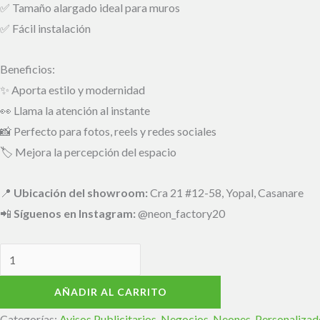
✅ Tamaño alargado ideal para muros
✅ Fácil instalación
Beneficios:
✨ Aporta estilo y modernidad
👀 Llama la atención al instante
📸 Perfecto para fotos, reels y redes sociales
🏷️ Mejora la percepción del espacio
📍
Ubicación del showroom:
Cra 21 #12-58, Yopal, Casanare
📲
Síguenos en Instagram:
@neon_factory20
AÑADIR AL CARRITO
Categorías:
Avisos Publicitarios
,
Negocios
,
Neones
,
Personalizad