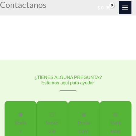
Contactanos
Ir
$
0
al
contenido
¿TIENES ALGUNA PREGUNTA?
Estamos aquí para ayudar.
🔴
⚪
🔵
🟡
Venta
Servici
Produ
Mark
s
o al
cción
eting