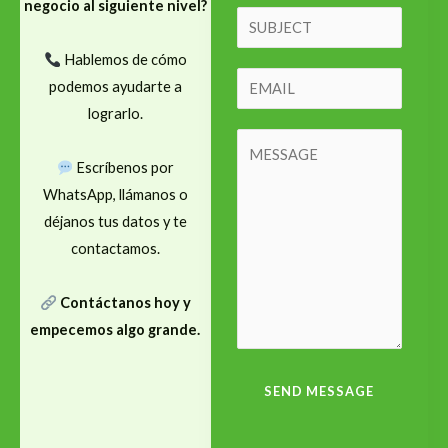
negocio al siguiente nivel?
m
S
e
i
Hablemos de cómo
*
n
E
podemos ayudarte a
g
m
lograrlo.
l
a
C
e
i
Escríbenos por
o
L
l
WhatsApp, llámanos o
m
i
*
déjanos tus datos y te
m
n
contactamos.
e
e
n
T
Contáctanos hoy y
t
e
empecemos algo grande.
o
x
r
t
M
SEND MESSAGE
e
s