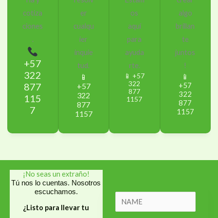
cotiza
er
os
algo
ciones
cualqu
aquí
brillan
.
ier
para
te
inquie
ayuda
juntos
+57
tud.
rte.
!
322
📱 +57
📱
📱
322
877
+57
+57
877
322
322
115
1157
877
877
7
1157
1157
¡No seas un extraño!
Tú nos lo cuentas. Nosotros
escuchamos.
N
¿Listo para llevar tu
a