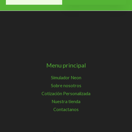
s
a
g
e
*
Menu principal
Simulador Neon
Sobre nosotros
Cotización Personalizada
Nuestra tienda
Contactanos