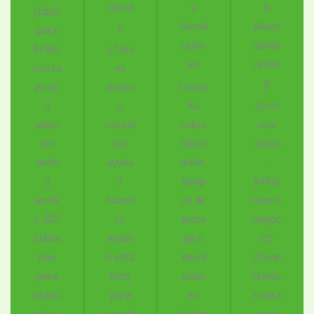
Client
y
&
¿Listo
e
Devol
Alianz
para
ucion
asMa
brillar
¿Tien
es
rketin
con tu
es
g
propi
dudas
Consu
o
o
lta
¿Eres
aviso
necesi
sobre
una
en
tas
fabric
marca
neón
ayuda
ación,
,
o
?
tiemp
influe
acrílic
Nuest
os de
ncer o
o 3D?
ro
entre
negoc
Lláma
equip
ga o
io?
nos
o está
devol
¡Cone
para
listo
ucion
ctemo
aseso
para
es.
s para
ría y
resolv
Estam
crear