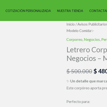
COTIZACIÓN PERSONALIZADA
NUESTRA TIENDA
CONTACTA
Letrero
Inicio
/
Avisos Publicitario
El
Modelo Comida✨
Corporeo
preci
Personalizado
Corporeo
,
Negocios
,
Per
para
origi
Letrero Corp
Negocios
Negocios –
era:
–
Modelo
$ 500
$
500.000
$
480
Comida✨
cantidad
✨
Un detalle que marca
Este corpóreo aporta pres
Perfecto para: