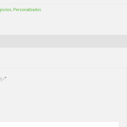
gocios
,
Personalizados
a✨”