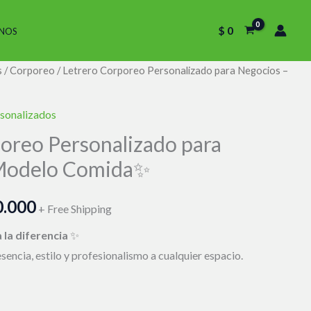
$
0
NOS
s
/
Corporeo
/ Letrero Corporeo Personalizado para Negocios –
El
o
precio
sonalizados
nal
actual
oreo Personalizado para
 Modelo Comida✨
es:
.000.
$ 480.000.
.000
+ Free Shipping
 la diferencia
✨
encia, estilo y profesionalismo a cualquier espacio.