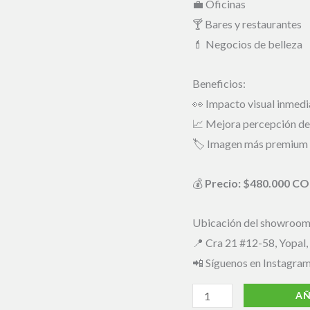
💼 Oficinas
🍸 Bares y restaurantes
💄 Negocios de belleza
Beneficios:
👀 Impacto visual inmedi
📈 Mejora percepción d
🏷️ Imagen más premium
💰
Precio: $480.000 C
Ubicación del showroom
📍 Cra 21 #12-58, Yopal,
📲 Síguenos en Instagra
AÑ