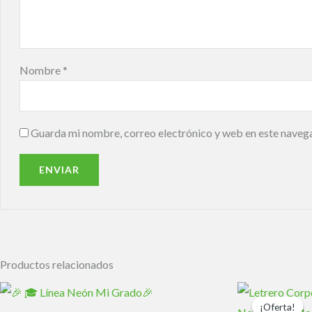
Nombre
*
Guarda mi nombre, correo electrónico y web en este naveg
Productos relacionados
El
precio
¡Oferta!
¡Oferta!