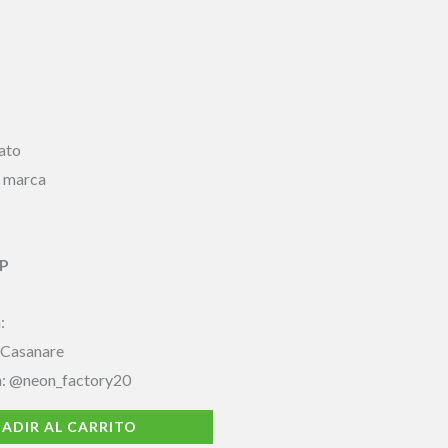
ato
e marca
OP
:
 Casanare
m: @neon_factory20
ADIR AL CARRITO