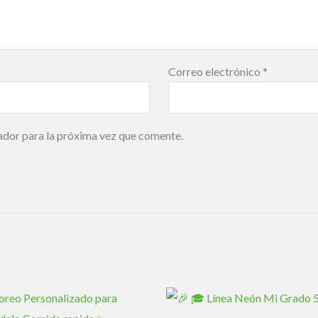
Correo electrónico
*
ador para la próxima vez que comente.
El
precio