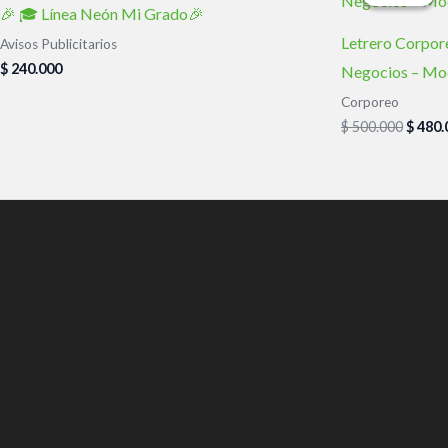
origin
🎉 🎓 Línea Neón Mi Grado🎉
era:
$ 500.
Letrero Corpor
Avisos Publicitarios
$
240.000
Negocios – Mo
Corporeo
$
500.000
$
480.