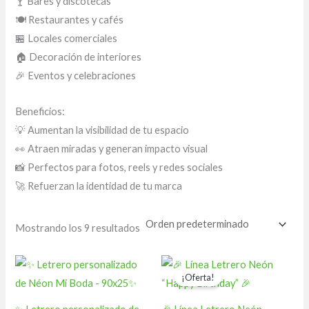
🍸 Bares y discotecas
🍽️ Restaurantes y cafés
🏪 Locales comerciales
🏠 Decoración de interiores
🎉 Eventos y celebraciones
Beneficios:
💡 Aumentan la visibilidad de tu espacio
👀 Atraen miradas y generan impacto visual
📸 Perfectos para fotos, reels y redes sociales
🚀 Refuerzan la identidad de tu marca
Mostrando los 9 resultados
El
El
precio
precio
¡Oferta!
original
actual
era:
es:
$ 300.000.
$ 260.000.