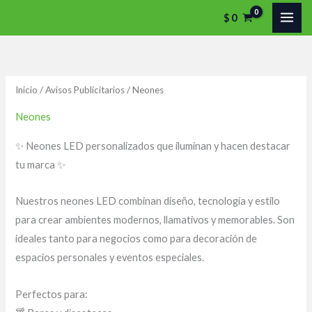
Ir
P
P
$
0
al
r
r
contenido
e
e
c
c
Inicio
/
Avisos Publicitarios
/ Neones
i
i
o
o
Neones
m
m
✨ Neones LED personalizados que iluminan y hacen destacar
í
á
tu marca ✨
n
x
i
i
Nuestros neones LED combinan diseño, tecnología y estilo
m
m
para crear ambientes modernos, llamativos y memorables. Son
ideales tanto para negocios como para decoración de
o
o
espacios personales y eventos especiales.
Perfectos para: