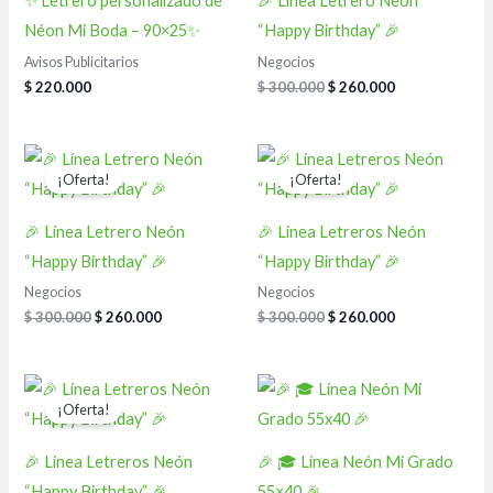
✨ Letrero personalizado de
🎉 Línea Letrero Neón
Néon Mi Boda – 90×25✨
“Happy Birthday” 🎉
Avisos Publicitarios
Negocios
$
220.000
$
300.000
$
260.000
El
El
El
El
precio
precio
precio
precio
¡Oferta!
¡Oferta!
original
actual
original
actual
era:
es:
era:
es:
$ 300.000.
$ 260.000.
$ 300.000.
$ 260.000.
🎉 Línea Letrero Neón
🎉 Línea Letreros Neón
“Happy Birthday” 🎉
“Happy Birthday” 🎉
Negocios
Negocios
$
300.000
$
260.000
$
300.000
$
260.000
El
El
precio
precio
¡Oferta!
original
actual
era:
es:
$ 300.000.
$ 260.000.
🎉 Línea Letreros Neón
🎉 🎓 Línea Neón Mi Grado
“Happy Birthday” 🎉
55×40 🎉