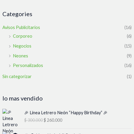
Categories
Avisos Publicitarios
(16)
Corporeo
(6)
Negocios
(15)
Neones
(9)
Personalizados
(16)
Sin categorizar
(1)
lo mas vendido
E
E
🎉 Línea Letrero Neón “Happy Birthday” 🎉
l
l
$
300.000
$
260.000
p
p
r
r