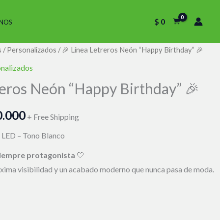
$
0
NOS
s
/
Personalizados
/ 🎉 Línea Letreros Neón “Happy Birthday” 🎉
El
nalizados
o
precio
reros Neón “Happy Birthday” 🎉
nal
actual
.000
es:
+ Free Shipping
 LED – Tono Blanco
.000.
$ 260.000.
 siempre protagonista
🤍
áxima visibilidad y un acabado moderno que nunca pasa de moda.