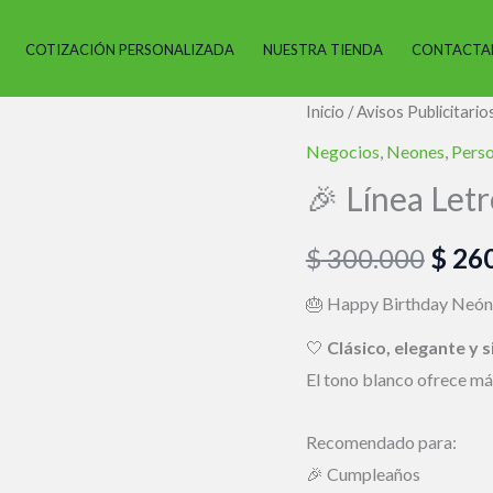
COTIZACIÓN PERSONALIZADA
NUESTRA TIENDA
CONTACTA
🎉
Inicio
/
Avisos Publicitario
El
Línea
Negocios
,
Neones
,
Perso
preci
Letreros
🎉 Línea Let
Neón
origi
“Happy
$
300.000
$
260
era:
Birthday”
🎉
🎂 Happy Birthday Neón
$ 300
cantidad
🤍
Clásico, elegante y
El tono blanco ofrece m
Recomendado para:
🎉 Cumpleaños