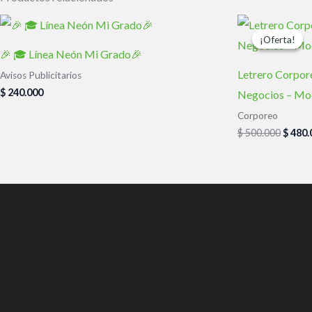
El
precio
¡Oferta!
¡Oferta!
origin
🎉 🎓 Línea Neón Mi Grado🎉
era:
$ 500.
Letrero Corpor
Avisos Publicitarios
$
240.000
Negocios – Mo
Corporeo
$
500.000
$
480.