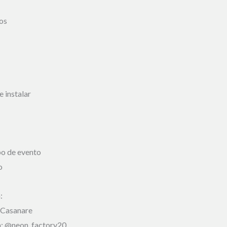
os
e instalar
po de evento
o
:
 Casanare
m: @neon_factory20