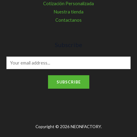
Cotización Personalizada
Nuestra tienda
Contactanos
Subscribe
E
m
a
SUBSCRIBE
i
l
*
Copyright © 2026 NEONFACTORY.