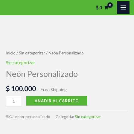
Ir
$
0
al
contenido
Neón
Personalizado
cantidad
Inicio
/
Sin categorizar
/ Neón Personalizado
Sin categorizar
Neón Personalizado
$
100.000
+ Free Shipping
AÑADIR AL CARRITO
SKU:
neon-personalizado
Categoría:
Sin categorizar