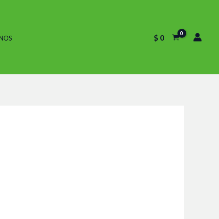
$
0
NOS